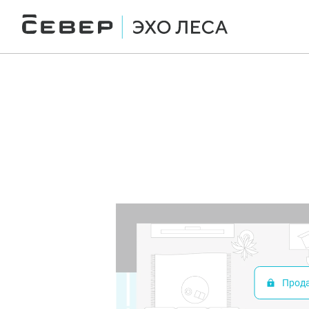
2
Студия
26 м
Цена по запросу
Ипотека
от 20 297 
Прод