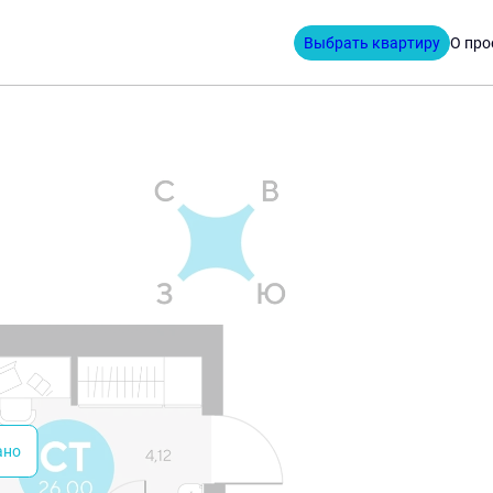
Выбрать квартиру
О про
руб.
ано