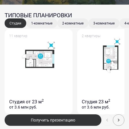
ТИПОВЫЕ ПЛАНИРОВКИ
Студии
1-комнатные
2-комнатные
3-комнатные
4-
11 квартир
2 квартиры
2
2
Студия
от 23 м
Студия
23 м
от 3.6 млн
руб.
от 3.6 млн
руб.
Получить презентацию