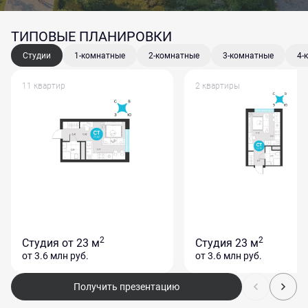
ТИПОВЫЕ ПЛАНИРОВКИ
Студии
1-комнатные
2-комнатные
3-комнатные
4-
11 квартир
2 квартиры
2
2
Студия
от 23 м
Студия
23 м
от 3.6 млн
руб.
от 3.6 млн
руб.
Получить презентацию