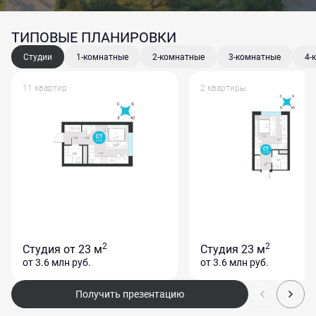
ТИПОВЫЕ ПЛАНИРОВКИ
Студии
1-комнатные
2-комнатные
3-комнатные
4-
11 квартир
2 квартиры
2
2
Студия
от 23 м
Студия
23 м
от 3.6 млн
руб.
от 3.6 млн
руб.
Получить презентацию