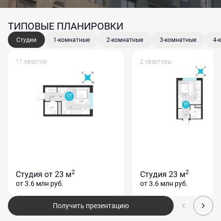
ТИПОВЫЕ ПЛАНИРОВКИ
Студии
1-комнатные
2-комнатные
3-комнатные
4-
11 квартир
2 квартиры
2
2
Студия
от 23 м
Студия
23 м
от 3.6 млн
руб.
от 3.6 млн
руб.
Получить презентацию