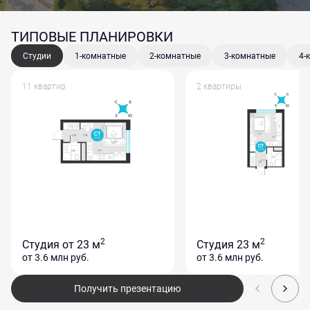
ТИПОВЫЕ ПЛАНИРОВКИ
Студии
1-комнатные
2-комнатные
3-комнатные
4-
11 квартир
2 квартиры
2
2
Студия
от 23 м
Студия
23 м
от 3.6 млн
руб.
от 3.6 млн
руб.
Получить презентацию