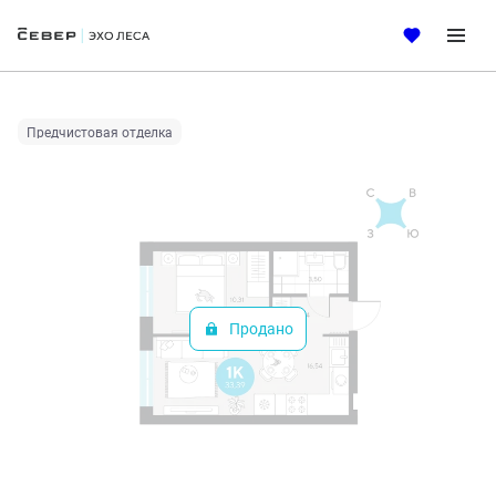
2
1-комнатная
33.39 м
Цена по запросу
Ипотека
от 29 474 руб.
Предчистовая отделка
Продано